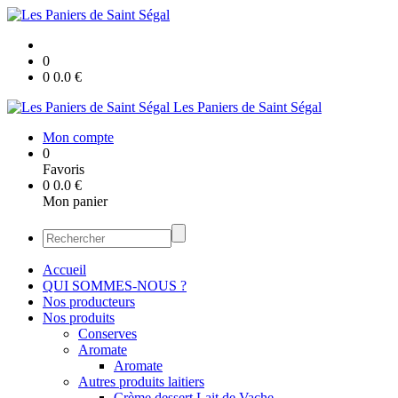
0
0
0.0
€
Les Paniers de Saint Ségal
Mon compte
0
Favoris
0
0.0
€
Mon panier
Accueil
QUI SOMMES-NOUS ?
Nos producteurs
Nos produits
Conserves
Aromate
Aromate
Autres produits laitiers
Crème dessert Lait de Vache