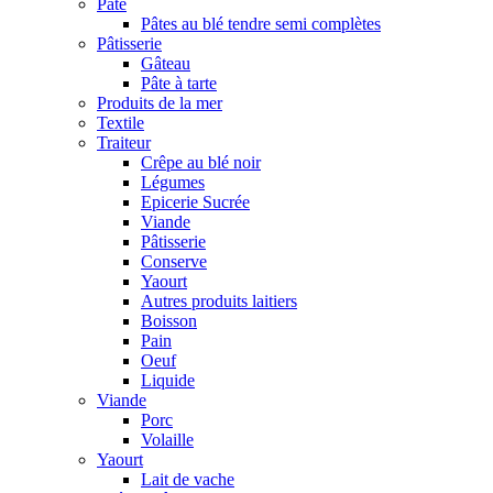
Pâte
Pâtes au blé tendre semi complètes
Pâtisserie
Gâteau
Pâte à tarte
Produits de la mer
Textile
Traiteur
Crêpe au blé noir
Légumes
Epicerie Sucrée
Viande
Pâtisserie
Conserve
Yaourt
Autres produits laitiers
Boisson
Pain
Oeuf
Liquide
Viande
Porc
Volaille
Yaourt
Lait de vache