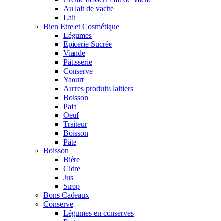
Au lait de vache
Lait
Bien Etre et Cosmétique
Légumes
Epicerie Sucrée
Viande
Pâtisserie
Conserve
Yaourt
Autres produits laitiers
Boisson
Pain
Oeuf
Traiteur
Boisson
Pâte
Boisson
Bière
Cidre
Jus
Sirop
Bons Cadeaux
Conserve
Légumes en conserves