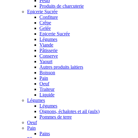
Pesto
Produits de charcuterie
Epicerie Sucrée
Confiture
Crêpe
Gelée
Epicerie Sucrée
Légumes
Viande
Pâtisserie
Conserve
Yaourt
Autres produits laitiers
Boisson
Pain
Oeuf
Traiteur
Liquide
Légumes
Légumes
Oignons, échalotes et ail (aulx)
Pommes de terre
Oeuf
Pain
Pains