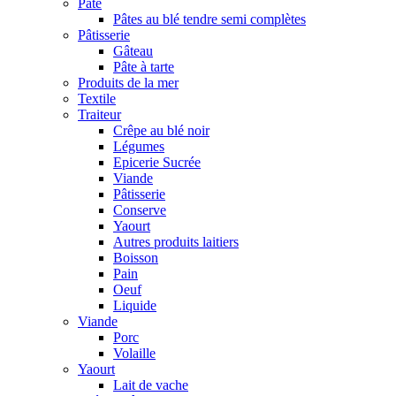
Pâte
Pâtes au blé tendre semi complètes
Pâtisserie
Gâteau
Pâte à tarte
Produits de la mer
Textile
Traiteur
Crêpe au blé noir
Légumes
Epicerie Sucrée
Viande
Pâtisserie
Conserve
Yaourt
Autres produits laitiers
Boisson
Pain
Oeuf
Liquide
Viande
Porc
Volaille
Yaourt
Lait de vache