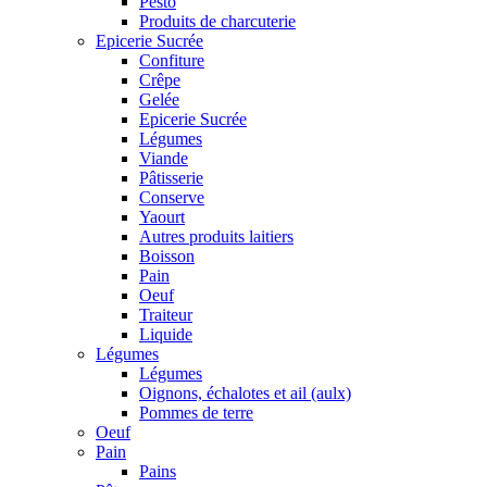
Pesto
Produits de charcuterie
Epicerie Sucrée
Confiture
Crêpe
Gelée
Epicerie Sucrée
Légumes
Viande
Pâtisserie
Conserve
Yaourt
Autres produits laitiers
Boisson
Pain
Oeuf
Traiteur
Liquide
Légumes
Légumes
Oignons, échalotes et ail (aulx)
Pommes de terre
Oeuf
Pain
Pains