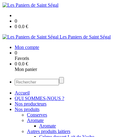
0
0
0.0
€
Les Paniers de Saint Ségal
Mon compte
0
Favoris
0
0.0
€
Mon panier
Accueil
QUI SOMMES-NOUS ?
Nos producteurs
Nos produits
Conserves
Aromate
Aromate
Autres produits laitiers
Crème dessert Lait de Vache