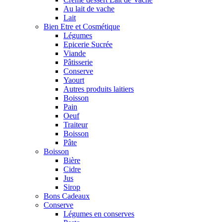
Au lait de vache
Lait
Bien Etre et Cosmétique
Légumes
Epicerie Sucrée
Viande
Pâtisserie
Conserve
Yaourt
Autres produits laitiers
Boisson
Pain
Oeuf
Traiteur
Boisson
Pâte
Boisson
Bière
Cidre
Jus
Sirop
Bons Cadeaux
Conserve
Légumes en conserves