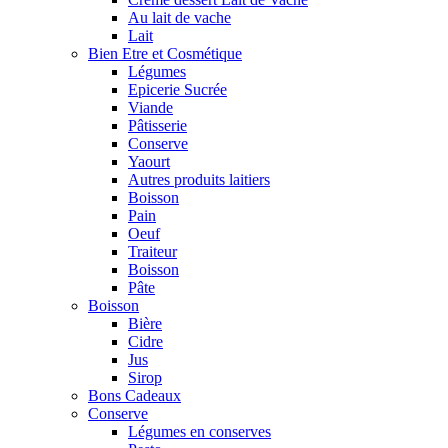
Au lait de vache
Lait
Bien Etre et Cosmétique
Légumes
Epicerie Sucrée
Viande
Pâtisserie
Conserve
Yaourt
Autres produits laitiers
Boisson
Pain
Oeuf
Traiteur
Boisson
Pâte
Boisson
Bière
Cidre
Jus
Sirop
Bons Cadeaux
Conserve
Légumes en conserves