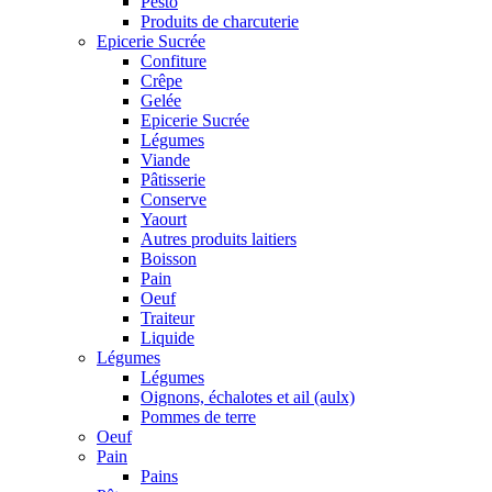
Pesto
Produits de charcuterie
Epicerie Sucrée
Confiture
Crêpe
Gelée
Epicerie Sucrée
Légumes
Viande
Pâtisserie
Conserve
Yaourt
Autres produits laitiers
Boisson
Pain
Oeuf
Traiteur
Liquide
Légumes
Légumes
Oignons, échalotes et ail (aulx)
Pommes de terre
Oeuf
Pain
Pains