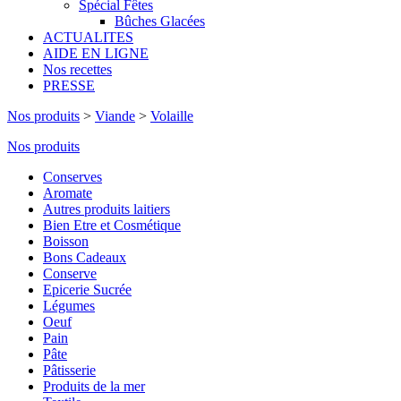
Spécial Fêtes
Bûches Glacées
ACTUALITES
AIDE EN LIGNE
Nos recettes
PRESSE
Nos produits
>
Viande
>
Volaille
Nos produits
Conserves
Aromate
Autres produits laitiers
Bien Etre et Cosmétique
Boisson
Bons Cadeaux
Conserve
Epicerie Sucrée
Légumes
Oeuf
Pain
Pâte
Pâtisserie
Produits de la mer