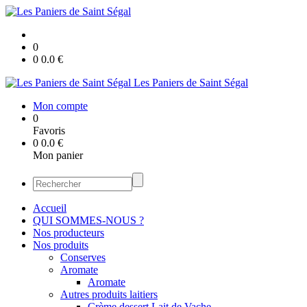
0
0
0.0
€
Les Paniers de Saint Ségal
Mon compte
0
Favoris
0
0.0
€
Mon panier
Accueil
QUI SOMMES-NOUS ?
Nos producteurs
Nos produits
Conserves
Aromate
Aromate
Autres produits laitiers
Crème dessert Lait de Vache