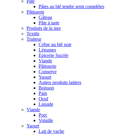
Pâte
Pâtes au blé tendre semi complètes
Pâtisserie
Gâteau
Pâte à tarte
Produits de la mer
Textile
Traiteur
Crêpe au blé noir
Légumes
Epicerie Sucrée
Viande
Pâtisserie
Conserve
Yaourt
Autres produits laitiers
Boisson
Pain
Oeuf
Liquide
Viande
Porc
Volaille
Yaourt
Lait de vache