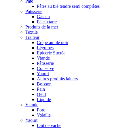
Pâte
Pâtes au blé tendre semi complètes
Pâtisserie
Gâteau
Pâte à tarte
Produits de la mer
Textile
Traiteur
Crêpe au blé noir
Légumes
Epicerie Sucrée
Viande
Pâtisserie
Conserve
Yaourt
Autres produits laitiers
Boisson
Pain
Oeuf
Liquide
Viande
Porc
Volaille
Yaourt
Lait de vache