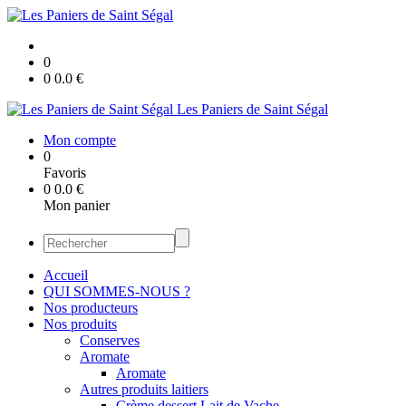
0
0
0.0
€
Les Paniers de Saint Ségal
Mon compte
0
Favoris
0
0.0
€
Mon panier
Accueil
QUI SOMMES-NOUS ?
Nos producteurs
Nos produits
Conserves
Aromate
Aromate
Autres produits laitiers
Crème dessert Lait de Vache