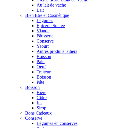
Au lait de vache
Lait
Bien Etre et Cosmétique
Légumes
Epicerie Sucrée
Viande
Pâtisserie
Conserve
Yaourt
Autres produits laitiers
Boisson
Pain
Oeuf
Traiteur
Boisson
Pâte
Boisson
Bière
Cidre
Jus
Sirop
Bons Cadeaux
Conserve
Légumes en conserves