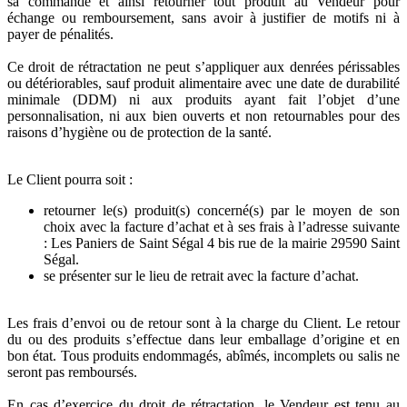
sa commande et ainsi retourner tout produit au Vendeur pour
échange ou remboursement, sans avoir à justifier de motifs ni à
payer de pénalités.
Ce droit de rétractation ne peut s’appliquer aux denrées périssables
ou détériorables, sauf produit alimentaire avec une date de durabilité
minimale (DDM) ni aux produits ayant fait l’objet d’une
personnalisation, ni aux bien ouverts et non retournables pour des
raisons d’hygiène ou de protection de la santé.
Le Client pourra soit :
retourner le(s) produit(s) concerné(s) par le moyen de son
choix avec la facture d’achat et à ses frais à l’adresse suivante
: Les Paniers de Saint Ségal 4 bis rue de la mairie 29590 Saint
Ségal.
se présenter sur le lieu de retrait avec la facture d’achat.
Les frais d’envoi ou de retour sont à la charge du Client. Le retour
du ou des produits s’effectue dans leur emballage d’origine et en
bon état. Tous produits endommagés, abîmés, incomplets ou salis ne
seront pas remboursés.
En cas d’exercice du droit de rétractation, le Vendeur est tenu au