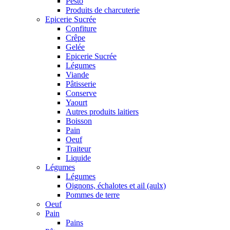
Pesto
Produits de charcuterie
Epicerie Sucrée
Confiture
Crêpe
Gelée
Epicerie Sucrée
Légumes
Viande
Pâtisserie
Conserve
Yaourt
Autres produits laitiers
Boisson
Pain
Oeuf
Traiteur
Liquide
Légumes
Légumes
Oignons, échalotes et ail (aulx)
Pommes de terre
Oeuf
Pain
Pains