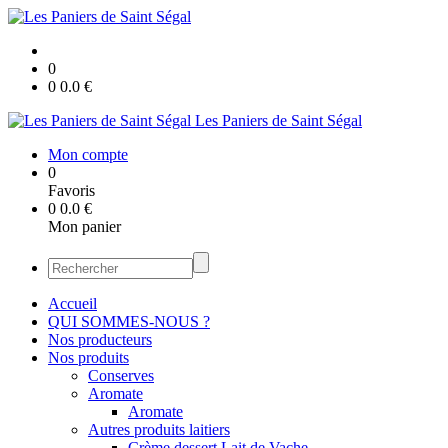
0
0
0.0
€
Les Paniers de Saint Ségal
Mon compte
0
Favoris
0
0.0
€
Mon panier
Accueil
QUI SOMMES-NOUS ?
Nos producteurs
Nos produits
Conserves
Aromate
Aromate
Autres produits laitiers
Crème dessert Lait de Vache