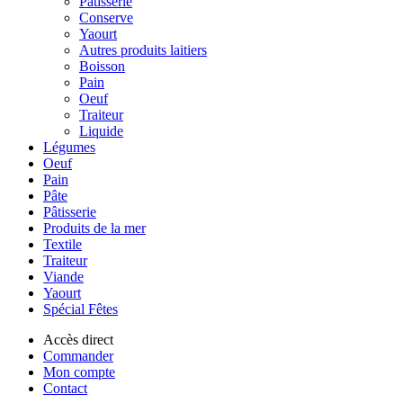
Pâtisserie
Conserve
Yaourt
Autres produits laitiers
Boisson
Pain
Oeuf
Traiteur
Liquide
Légumes
Oeuf
Pain
Pâte
Pâtisserie
Produits de la mer
Textile
Traiteur
Viande
Yaourt
Spécial Fêtes
Accès direct
Commander
Mon compte
Contact