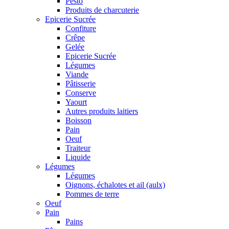
Pesto
Produits de charcuterie
Epicerie Sucrée
Confiture
Crêpe
Gelée
Epicerie Sucrée
Légumes
Viande
Pâtisserie
Conserve
Yaourt
Autres produits laitiers
Boisson
Pain
Oeuf
Traiteur
Liquide
Légumes
Légumes
Oignons, échalotes et ail (aulx)
Pommes de terre
Oeuf
Pain
Pains