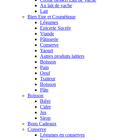
Au lait de vache
Lait
Bien Etre et Cosmétique
Légumes
Epicerie Sucrée
Viande
Pâtisserie
Conserve
Yaourt
Autres produits laitiers
Boisson
Pain
Oeuf
Traiteur
Boisson
Pâte
Boisson
Bière
Cidre
Jus
Sirop
Bons Cadeaux
Conserve
Légumes en conserves