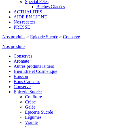
Spécial Fêtes
Bûches Glacées
ACTUALITES
AIDE EN LIGNE
Nos recettes
PRESSE
Nos produits
>
Epicerie Sucrée
>
Conserve
Nos produits
Conserves
Aromate
Autres produits laitiers
Bien Etre et Cosmétique
Boisson
Bons Cadeaux
Conserve
Epicerie Sucrée
Confiture
Crêpe
Gelée
Epicerie Sucrée
Légumes
Viande