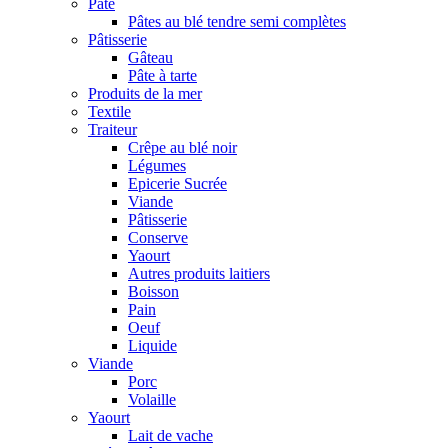
Pâte
Pâtes au blé tendre semi complètes
Pâtisserie
Gâteau
Pâte à tarte
Produits de la mer
Textile
Traiteur
Crêpe au blé noir
Légumes
Epicerie Sucrée
Viande
Pâtisserie
Conserve
Yaourt
Autres produits laitiers
Boisson
Pain
Oeuf
Liquide
Viande
Porc
Volaille
Yaourt
Lait de vache