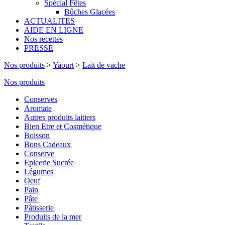
Spécial Fêtes
Bûches Glacées
ACTUALITES
AIDE EN LIGNE
Nos recettes
PRESSE
Nos produits
>
Yaourt
>
Lait de vache
Nos produits
Conserves
Aromate
Autres produits laitiers
Bien Etre et Cosmétique
Boisson
Bons Cadeaux
Conserve
Epicerie Sucrée
Légumes
Oeuf
Pain
Pâte
Pâtisserie
Produits de la mer