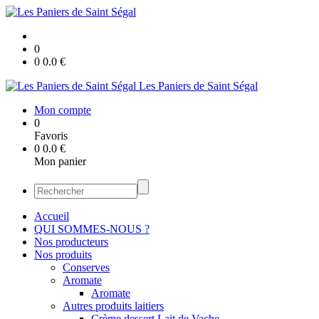
0
0
0.0
€
Les Paniers de Saint Ségal
Mon compte
0
Favoris
0
0.0
€
Mon panier
Accueil
QUI SOMMES-NOUS ?
Nos producteurs
Nos produits
Conserves
Aromate
Aromate
Autres produits laitiers
Crème dessert Lait de Vache