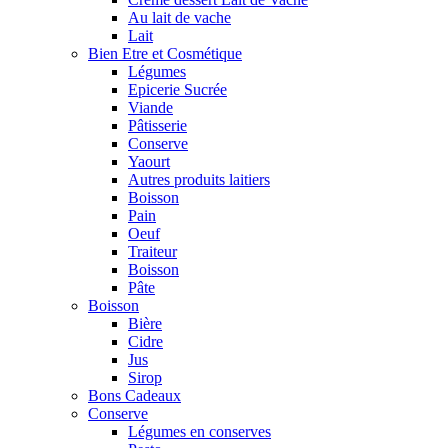
Au lait de vache
Lait
Bien Etre et Cosmétique
Légumes
Epicerie Sucrée
Viande
Pâtisserie
Conserve
Yaourt
Autres produits laitiers
Boisson
Pain
Oeuf
Traiteur
Boisson
Pâte
Boisson
Bière
Cidre
Jus
Sirop
Bons Cadeaux
Conserve
Légumes en conserves