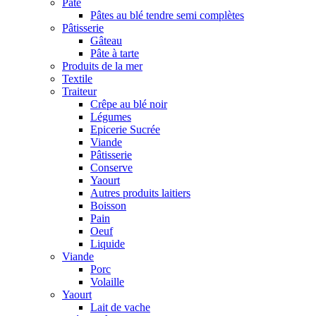
Pâte
Pâtes au blé tendre semi complètes
Pâtisserie
Gâteau
Pâte à tarte
Produits de la mer
Textile
Traiteur
Crêpe au blé noir
Légumes
Epicerie Sucrée
Viande
Pâtisserie
Conserve
Yaourt
Autres produits laitiers
Boisson
Pain
Oeuf
Liquide
Viande
Porc
Volaille
Yaourt
Lait de vache