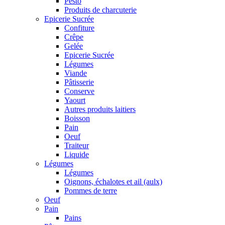
Pesto
Produits de charcuterie
Epicerie Sucrée
Confiture
Crêpe
Gelée
Epicerie Sucrée
Légumes
Viande
Pâtisserie
Conserve
Yaourt
Autres produits laitiers
Boisson
Pain
Oeuf
Traiteur
Liquide
Légumes
Légumes
Oignons, échalotes et ail (aulx)
Pommes de terre
Oeuf
Pain
Pains