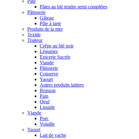
Pâte
Pâtes au blé tendre semi complètes
Pâtisserie
Gâteau
Pâte à tarte
Produits de la mer
Textile
Traiteur
Crêpe au blé noir
Légumes
Epicerie Sucrée
Viande
Pâtisserie
Conserve
Yaourt
Autres produits laitiers
Boisson
Pain
Oeuf
Liquide
Viande
Porc
Volaille
Yaourt
Lait de vache