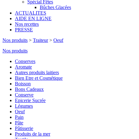
Spécial Fêtes
Bûches Glacées
ACTUALITES
AIDE EN LIGNE
Nos recettes
PRESSE
Nos produits
>
Traiteur
>
Oeuf
Nos produits
Conserves
Aromate
Autres produits laitiers
Bien Etre et Cosmétique
Boisson
Bons Cadeaux
Conserve
Epicerie Sucrée
Légumes
Oeuf
Pain
Pâte
Pâtisserie
Produits de la mer