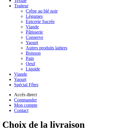
Textile
Traiteur
Crêpe au blé noir
Légumes
Epicerie Sucrée
Viande
Pâtisserie
Conserve
Yaourt
Autres produits laitiers
Boisson
Pain
Oeuf
Liquide
Viande
Yaourt
Spécial Fêtes
Accès direct
Commander
Mon compte
Contact
Choix de la livraison