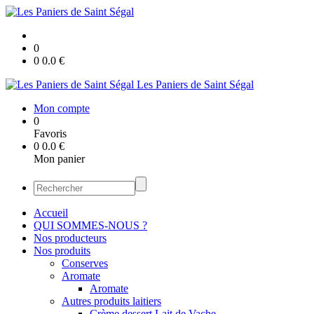
0
0
0.0
€
Les Paniers de Saint Ségal
Mon compte
0
Favoris
0
0.0
€
Mon panier
Accueil
QUI SOMMES-NOUS ?
Nos producteurs
Nos produits
Conserves
Aromate
Aromate
Autres produits laitiers
Crème dessert Lait de Vache