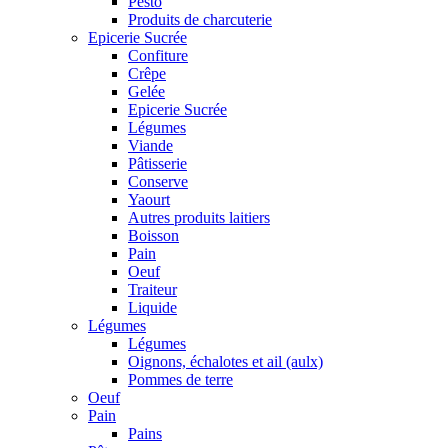
Pesto
Produits de charcuterie
Epicerie Sucrée
Confiture
Crêpe
Gelée
Epicerie Sucrée
Légumes
Viande
Pâtisserie
Conserve
Yaourt
Autres produits laitiers
Boisson
Pain
Oeuf
Traiteur
Liquide
Légumes
Légumes
Oignons, échalotes et ail (aulx)
Pommes de terre
Oeuf
Pain
Pains