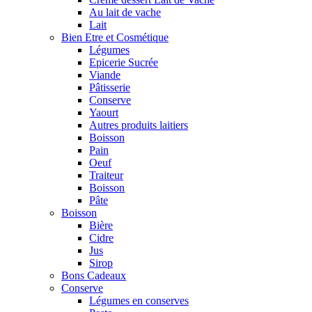
Au lait de vache
Lait
Bien Etre et Cosmétique
Légumes
Epicerie Sucrée
Viande
Pâtisserie
Conserve
Yaourt
Autres produits laitiers
Boisson
Pain
Oeuf
Traiteur
Boisson
Pâte
Boisson
Bière
Cidre
Jus
Sirop
Bons Cadeaux
Conserve
Légumes en conserves