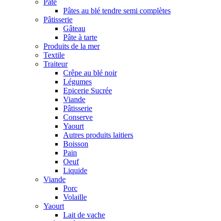
Pâte
Pâtes au blé tendre semi complètes
Pâtisserie
Gâteau
Pâte à tarte
Produits de la mer
Textile
Traiteur
Crêpe au blé noir
Légumes
Epicerie Sucrée
Viande
Pâtisserie
Conserve
Yaourt
Autres produits laitiers
Boisson
Pain
Oeuf
Liquide
Viande
Porc
Volaille
Yaourt
Lait de vache