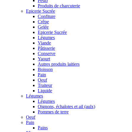
Pesto
Produits de charcuterie
Epicerie Sucrée
Confiture
Crêpe
Gelée
Epicerie Sucrée
Légumes
Viande
Pâtisserie
Conserve
Yaourt
Autres produits laitiers
Boisson
Pain
Oeuf
Traiteur
Liquide
Légumes
Légumes
Oignons, échalotes et ail (aulx)
Pommes de terre
Oeuf
Pain
Pains