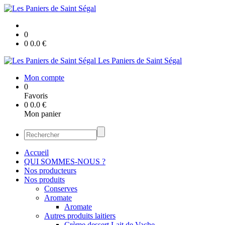
0
0
0.0
€
Les Paniers de Saint Ségal
Mon compte
0
Favoris
0
0.0
€
Mon panier
Accueil
QUI SOMMES-NOUS ?
Nos producteurs
Nos produits
Conserves
Aromate
Aromate
Autres produits laitiers
Crème dessert Lait de Vache