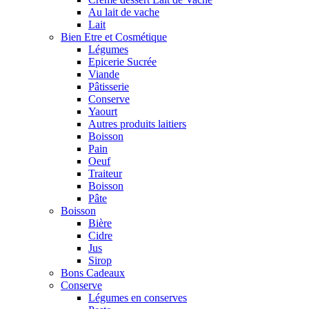
Au lait de vache
Lait
Bien Etre et Cosmétique
Légumes
Epicerie Sucrée
Viande
Pâtisserie
Conserve
Yaourt
Autres produits laitiers
Boisson
Pain
Oeuf
Traiteur
Boisson
Pâte
Boisson
Bière
Cidre
Jus
Sirop
Bons Cadeaux
Conserve
Légumes en conserves