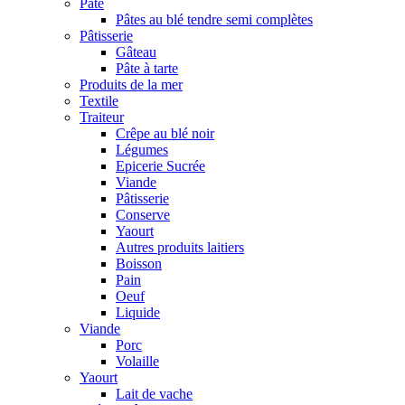
Pâte
Pâtes au blé tendre semi complètes
Pâtisserie
Gâteau
Pâte à tarte
Produits de la mer
Textile
Traiteur
Crêpe au blé noir
Légumes
Epicerie Sucrée
Viande
Pâtisserie
Conserve
Yaourt
Autres produits laitiers
Boisson
Pain
Oeuf
Liquide
Viande
Porc
Volaille
Yaourt
Lait de vache