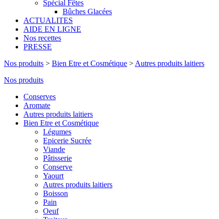
Spécial Fêtes
Bûches Glacées
ACTUALITES
AIDE EN LIGNE
Nos recettes
PRESSE
Nos produits
>
Bien Etre et Cosmétique
>
Autres produits laitiers
Nos produits
Conserves
Aromate
Autres produits laitiers
Bien Etre et Cosmétique
Légumes
Epicerie Sucrée
Viande
Pâtisserie
Conserve
Yaourt
Autres produits laitiers
Boisson
Pain
Oeuf