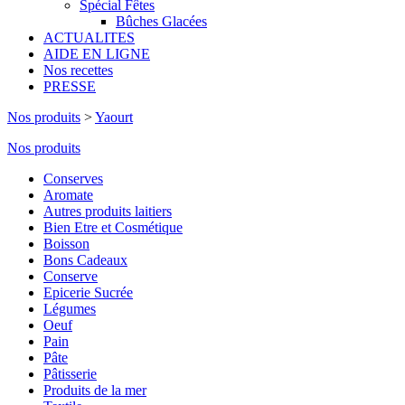
Spécial Fêtes
Bûches Glacées
ACTUALITES
AIDE EN LIGNE
Nos recettes
PRESSE
Nos produits
>
Yaourt
Nos produits
Conserves
Aromate
Autres produits laitiers
Bien Etre et Cosmétique
Boisson
Bons Cadeaux
Conserve
Epicerie Sucrée
Légumes
Oeuf
Pain
Pâte
Pâtisserie
Produits de la mer