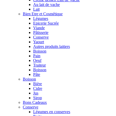
Au lait de vache
Lait
Bien Etre et Cosmétique
Légumes
Epicerie Sucrée
Viande
Pâtisserie
Conserve
Yaourt
Autres produits laitiers
Boisson
Pain
Oeuf
Traiteur
Boisson
Pâte
Boisson
Bière
Cidre
Jus
Sirop
Bons Cadeaux
Conserve
Légumes en conserves