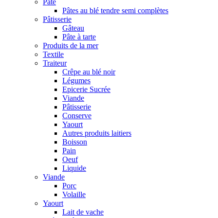
Pâte
Pâtes au blé tendre semi complètes
Pâtisserie
Gâteau
Pâte à tarte
Produits de la mer
Textile
Traiteur
Crêpe au blé noir
Légumes
Epicerie Sucrée
Viande
Pâtisserie
Conserve
Yaourt
Autres produits laitiers
Boisson
Pain
Oeuf
Liquide
Viande
Porc
Volaille
Yaourt
Lait de vache