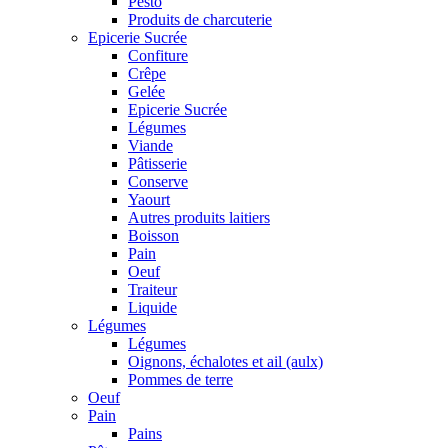
Pesto
Produits de charcuterie
Epicerie Sucrée
Confiture
Crêpe
Gelée
Epicerie Sucrée
Légumes
Viande
Pâtisserie
Conserve
Yaourt
Autres produits laitiers
Boisson
Pain
Oeuf
Traiteur
Liquide
Légumes
Légumes
Oignons, échalotes et ail (aulx)
Pommes de terre
Oeuf
Pain
Pains