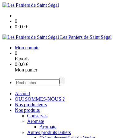
0
0
0.0
€
Les Paniers de Saint Ségal
Mon compte
0
Favoris
0
0.0
€
Mon panier
Accueil
QUI SOMMES-NOUS ?
Nos producteurs
Nos produits
Conserves
Aromate
Aromate
Autres produits laitiers
Crème dessert Lait de Vache