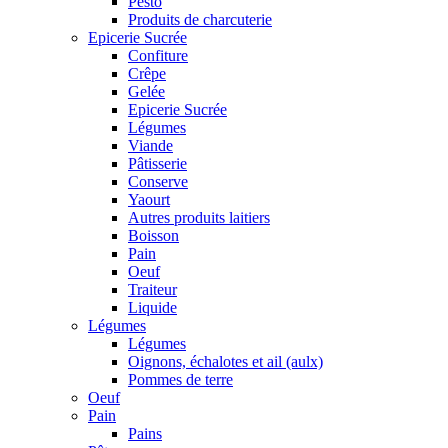
Pesto
Produits de charcuterie
Epicerie Sucrée
Confiture
Crêpe
Gelée
Epicerie Sucrée
Légumes
Viande
Pâtisserie
Conserve
Yaourt
Autres produits laitiers
Boisson
Pain
Oeuf
Traiteur
Liquide
Légumes
Légumes
Oignons, échalotes et ail (aulx)
Pommes de terre
Oeuf
Pain
Pains