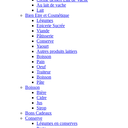
Au lait de vache
Lait
Bien Etre et Cosmétique
Légumes
Epicerie Sucrée
Viande
Pâtisserie
Conserve
Yaourt
Autres produits laitiers
Boisson
Pain
Oeuf
Traiteur
Boisson
Pâte
Boisson
Bière
Cidre
Jus
Sirop
Bons Cadeaux
Conserve
Légumes en conserves