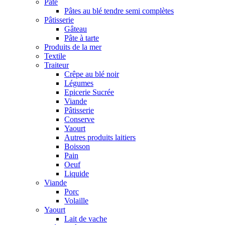
Pâte
Pâtes au blé tendre semi complètes
Pâtisserie
Gâteau
Pâte à tarte
Produits de la mer
Textile
Traiteur
Crêpe au blé noir
Légumes
Epicerie Sucrée
Viande
Pâtisserie
Conserve
Yaourt
Autres produits laitiers
Boisson
Pain
Oeuf
Liquide
Viande
Porc
Volaille
Yaourt
Lait de vache