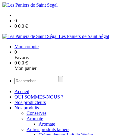
0
0
0.0
€
Les Paniers de Saint Ségal
Mon compte
0
Favoris
0
0.0
€
Mon panier
Accueil
QUI SOMMES-NOUS ?
Nos producteurs
Nos produits
Conserves
Aromate
Aromate
Autres produits laitiers
Crème dessert Lait de Vache