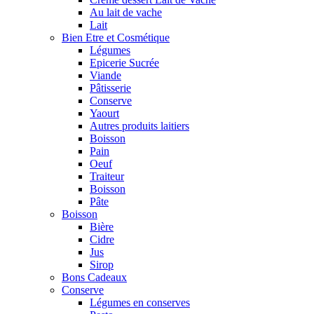
Au lait de vache
Lait
Bien Etre et Cosmétique
Légumes
Epicerie Sucrée
Viande
Pâtisserie
Conserve
Yaourt
Autres produits laitiers
Boisson
Pain
Oeuf
Traiteur
Boisson
Pâte
Boisson
Bière
Cidre
Jus
Sirop
Bons Cadeaux
Conserve
Légumes en conserves