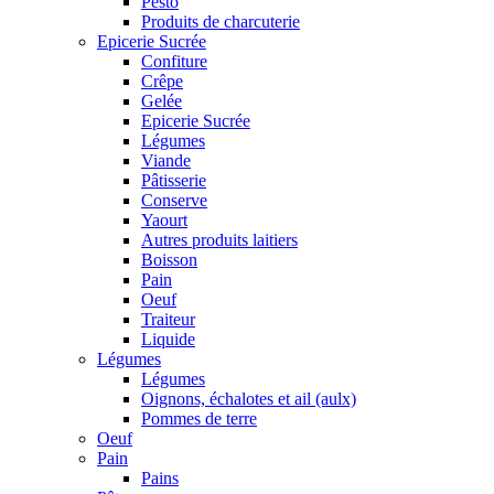
Pesto
Produits de charcuterie
Epicerie Sucrée
Confiture
Crêpe
Gelée
Epicerie Sucrée
Légumes
Viande
Pâtisserie
Conserve
Yaourt
Autres produits laitiers
Boisson
Pain
Oeuf
Traiteur
Liquide
Légumes
Légumes
Oignons, échalotes et ail (aulx)
Pommes de terre
Oeuf
Pain
Pains