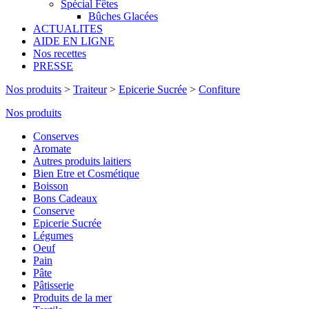
Spécial Fêtes
Bûches Glacées
ACTUALITES
AIDE EN LIGNE
Nos recettes
PRESSE
Nos produits
>
Traiteur
>
Epicerie Sucrée
>
Confiture
Nos produits
Conserves
Aromate
Autres produits laitiers
Bien Etre et Cosmétique
Boisson
Bons Cadeaux
Conserve
Epicerie Sucrée
Légumes
Oeuf
Pain
Pâte
Pâtisserie
Produits de la mer