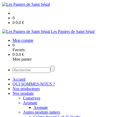
0
0
0.0
€
Les Paniers de Saint Ségal
Mon compte
0
Favoris
0
0.0
€
Mon panier
Accueil
QUI SOMMES-NOUS ?
Nos producteurs
Nos produits
Conserves
Aromate
Aromate
Autres produits laitiers
Crème dessert Lait de Vache