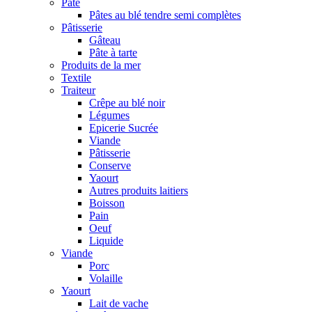
Pâte
Pâtes au blé tendre semi complètes
Pâtisserie
Gâteau
Pâte à tarte
Produits de la mer
Textile
Traiteur
Crêpe au blé noir
Légumes
Epicerie Sucrée
Viande
Pâtisserie
Conserve
Yaourt
Autres produits laitiers
Boisson
Pain
Oeuf
Liquide
Viande
Porc
Volaille
Yaourt
Lait de vache