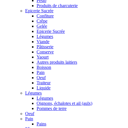
Pesto
Produits de charcuterie
Epicerie Sucrée
Confiture
Crêpe
Gelée
Epicerie Sucrée
Légumes
Viande
Pâtisserie
Conserve
Yaourt
Autres produits laitiers
Boisson
Pain
Oeuf
Traiteur
Liquide
Légumes
Légumes
Oignons, échalotes et ail (aulx)
Pommes de terre
Oeuf
Pain
Pains