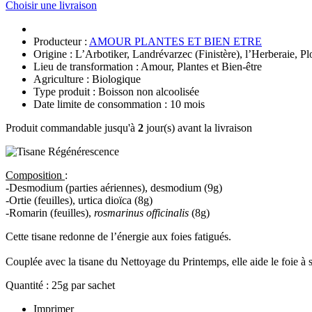
Choisir une livraison
Producteur :
AMOUR PLANTES ET BIEN ETRE
Origine : L’Arbotiker, Landrévarzec (Finistère), l’Herberaie, P
Lieu de transformation : Amour, Plantes et Bien-être
Agriculture : Biologique
Type produit : Boisson non alcoolisée
Date limite de consommation : 10 mois
Produit commandable jusqu'à
2
jour(s) avant la livraison
Composition
:
-Desmodium (parties aériennes), desmodium (9g)
-Ortie (feuilles), urtica dioïca (8g)
-Romarin (feuilles),
rosmarinus officinalis
(8g)
Cette tisane redonne de l’énergie aux foies fatigués.
Couplée avec la tisane du Nettoyage du Printemps, elle aide le foie à se
Quantité : 25g par sachet
Imprimer