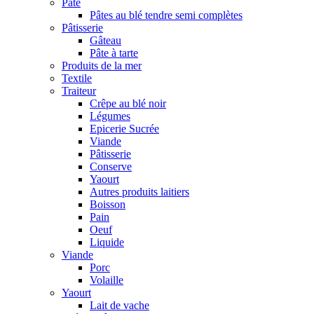
Pâte
Pâtes au blé tendre semi complètes
Pâtisserie
Gâteau
Pâte à tarte
Produits de la mer
Textile
Traiteur
Crêpe au blé noir
Légumes
Epicerie Sucrée
Viande
Pâtisserie
Conserve
Yaourt
Autres produits laitiers
Boisson
Pain
Oeuf
Liquide
Viande
Porc
Volaille
Yaourt
Lait de vache