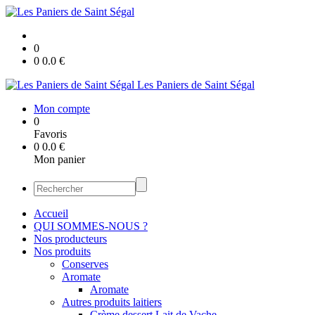
0
0
0.0
€
Les Paniers de Saint Ségal
Mon compte
0
Favoris
0
0.0
€
Mon panier
Accueil
QUI SOMMES-NOUS ?
Nos producteurs
Nos produits
Conserves
Aromate
Aromate
Autres produits laitiers
Crème dessert Lait de Vache