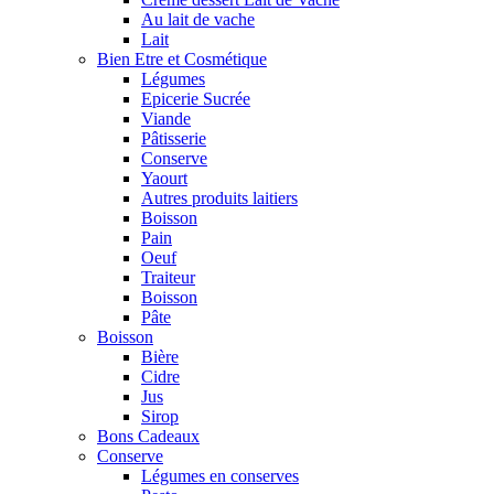
Au lait de vache
Lait
Bien Etre et Cosmétique
Légumes
Epicerie Sucrée
Viande
Pâtisserie
Conserve
Yaourt
Autres produits laitiers
Boisson
Pain
Oeuf
Traiteur
Boisson
Pâte
Boisson
Bière
Cidre
Jus
Sirop
Bons Cadeaux
Conserve
Légumes en conserves