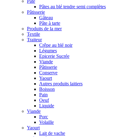
Pâte
Pâtes au blé tendre semi complètes
Pâtisserie
Gâteau
Pâte à tarte
Produits de la mer
Textile
Traiteur
Crêpe au blé noir
Légumes
Epicerie Sucrée
Viande
Pâtisserie
Conserve
Yaourt
Autres produits laitiers
Boisson
Pain
Oeuf
Liquide
Viande
Porc
Volaille
Yaourt
Lait de vache