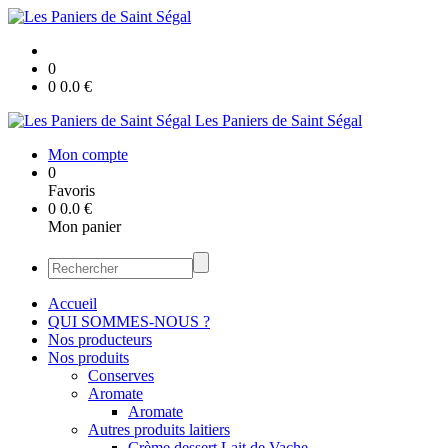
0
0
0.0
€
Les Paniers de Saint Ségal
Mon compte
0
Favoris
0
0.0
€
Mon panier
Accueil
QUI SOMMES-NOUS ?
Nos producteurs
Nos produits
Conserves
Aromate
Aromate
Autres produits laitiers
Crème dessert Lait de Vache