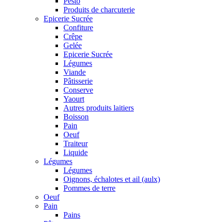
Pesto
Produits de charcuterie
Epicerie Sucrée
Confiture
Crêpe
Gelée
Epicerie Sucrée
Légumes
Viande
Pâtisserie
Conserve
Yaourt
Autres produits laitiers
Boisson
Pain
Oeuf
Traiteur
Liquide
Légumes
Légumes
Oignons, échalotes et ail (aulx)
Pommes de terre
Oeuf
Pain
Pains