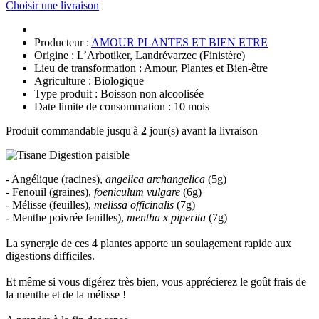
Choisir une livraison
Producteur :
AMOUR PLANTES ET BIEN ETRE
Origine : L’Arbotiker, Landrévarzec (Finistère)
Lieu de transformation : Amour, Plantes et Bien-être
Agriculture : Biologique
Type produit : Boisson non alcoolisée
Date limite de consommation : 10 mois
Produit commandable jusqu'à
2
jour(s) avant la livraison
- Angélique (racines),
angelica archangelica
(5g)
- Fenouil (graines),
foeniculum vulgare
(6g)
- Mélisse (feuilles),
melissa officinalis
(7g)
- Menthe poivrée feuilles),
mentha x piperita
(7g)
La synergie de ces 4 plantes apporte un soulagement rapide aux
digestions difficiles.
Et même si vous digérez très bien, vous apprécierez le goût frais de
la menthe et de la mélisse !