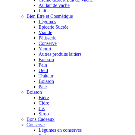
Au lait de vache
Lait
Bien Etre et Cosmétique
Légumes
Epicerie Sucrée
Viande
Pâtisserie
Conserve
Yaourt
Autres produits laitiers
Boisson
Pain
Oeuf
Traiteur
Boisson
Pâte
Boisson
Bière
Cidre
Jus
Sirop
Bons Cadeaux
Conserve
Légumes en conserves