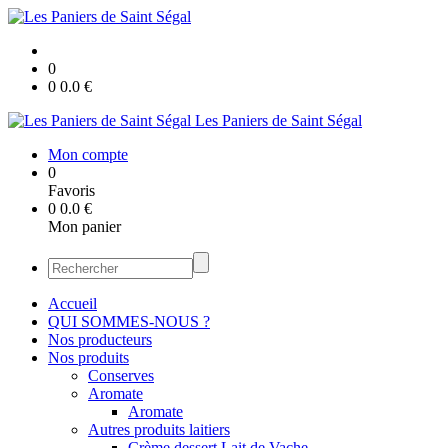
0
0
0.0
€
Les Paniers de Saint Ségal
Mon compte
0
Favoris
0
0.0
€
Mon panier
Accueil
QUI SOMMES-NOUS ?
Nos producteurs
Nos produits
Conserves
Aromate
Aromate
Autres produits laitiers
Crème dessert Lait de Vache