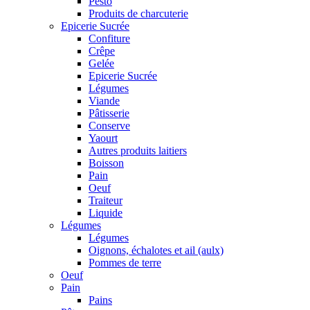
Pesto
Produits de charcuterie
Epicerie Sucrée
Confiture
Crêpe
Gelée
Epicerie Sucrée
Légumes
Viande
Pâtisserie
Conserve
Yaourt
Autres produits laitiers
Boisson
Pain
Oeuf
Traiteur
Liquide
Légumes
Légumes
Oignons, échalotes et ail (aulx)
Pommes de terre
Oeuf
Pain
Pains