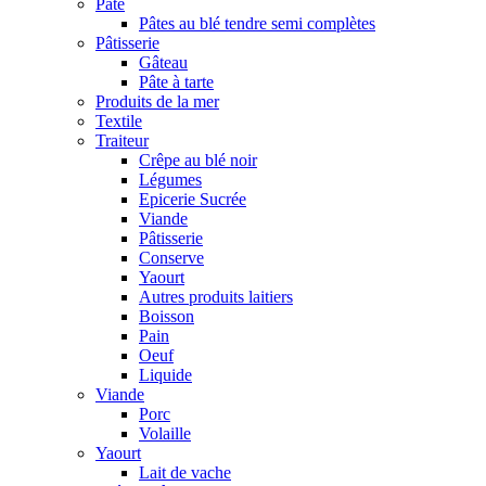
Pâte
Pâtes au blé tendre semi complètes
Pâtisserie
Gâteau
Pâte à tarte
Produits de la mer
Textile
Traiteur
Crêpe au blé noir
Légumes
Epicerie Sucrée
Viande
Pâtisserie
Conserve
Yaourt
Autres produits laitiers
Boisson
Pain
Oeuf
Liquide
Viande
Porc
Volaille
Yaourt
Lait de vache