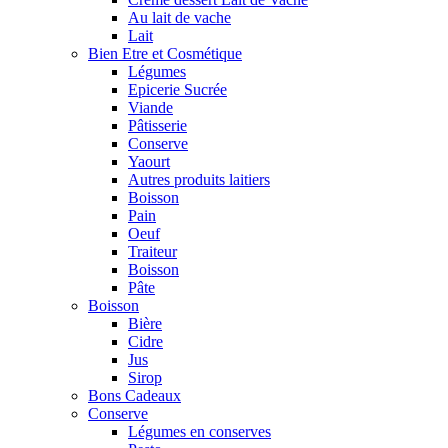
Au lait de vache
Lait
Bien Etre et Cosmétique
Légumes
Epicerie Sucrée
Viande
Pâtisserie
Conserve
Yaourt
Autres produits laitiers
Boisson
Pain
Oeuf
Traiteur
Boisson
Pâte
Boisson
Bière
Cidre
Jus
Sirop
Bons Cadeaux
Conserve
Légumes en conserves