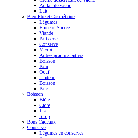
Au lait de vache
Lait
Bien Etre et Cosmétique
Légumes
Epicerie Sucrée
Viande
Pâtisserie
Conserve
Yaourt
Autres produits laitiers
Boisson
Pain
Oeuf
Traiteur
Boisson
Pâte
Boisson
Bière
Cidre
Jus
Sirop
Bons Cadeaux
Conserve
Légumes en conserves