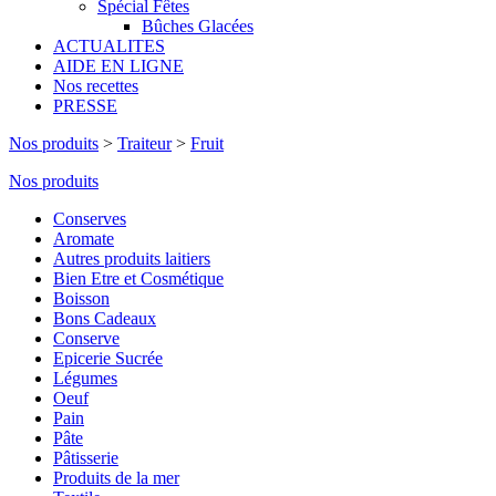
Spécial Fêtes
Bûches Glacées
ACTUALITES
AIDE EN LIGNE
Nos recettes
PRESSE
Nos produits
>
Traiteur
>
Fruit
Nos produits
Conserves
Aromate
Autres produits laitiers
Bien Etre et Cosmétique
Boisson
Bons Cadeaux
Conserve
Epicerie Sucrée
Légumes
Oeuf
Pain
Pâte
Pâtisserie
Produits de la mer