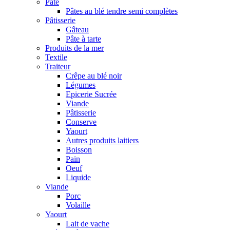
Pâte
Pâtes au blé tendre semi complètes
Pâtisserie
Gâteau
Pâte à tarte
Produits de la mer
Textile
Traiteur
Crêpe au blé noir
Légumes
Epicerie Sucrée
Viande
Pâtisserie
Conserve
Yaourt
Autres produits laitiers
Boisson
Pain
Oeuf
Liquide
Viande
Porc
Volaille
Yaourt
Lait de vache