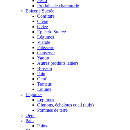
Pesto
Produits de charcuterie
Epicerie Sucrée
Confiture
Crêpe
Gelée
Epicerie Sucrée
Légumes
Viande
Pâtisserie
Conserve
Yaourt
Autres produits laitiers
Boisson
Pain
Oeuf
Traiteur
Liquide
Légumes
Légumes
Oignons, échalotes et ail (aulx)
Pommes de terre
Oeuf
Pain
Pains