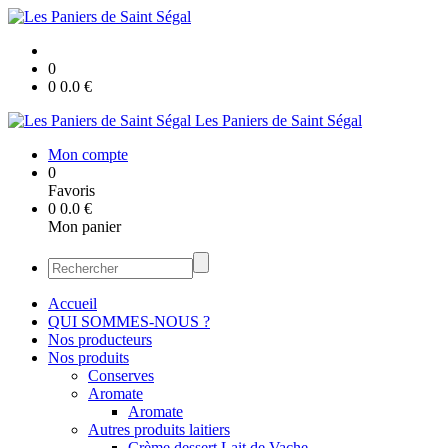
0
0
0.0
€
Les Paniers de Saint Ségal
Mon compte
0
Favoris
0
0.0
€
Mon panier
Accueil
QUI SOMMES-NOUS ?
Nos producteurs
Nos produits
Conserves
Aromate
Aromate
Autres produits laitiers
Crème dessert Lait de Vache