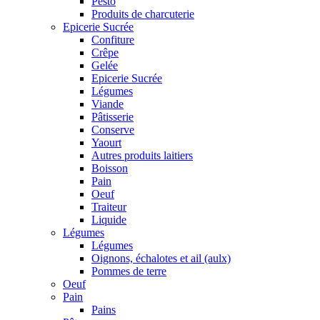
Pesto
Produits de charcuterie
Epicerie Sucrée
Confiture
Crêpe
Gelée
Epicerie Sucrée
Légumes
Viande
Pâtisserie
Conserve
Yaourt
Autres produits laitiers
Boisson
Pain
Oeuf
Traiteur
Liquide
Légumes
Légumes
Oignons, échalotes et ail (aulx)
Pommes de terre
Oeuf
Pain
Pains