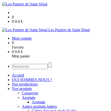
0
0
0.0
€
Les Paniers de Saint Ségal
Mon compte
0
Favoris
0
0.0
€
Mon panier
Accueil
QUI SOMMES-NOUS ?
Nos producteurs
Nos produits
Conserves
Aromate
Aromate
Autres produits laitiers
Crème dessert Lait de Vache