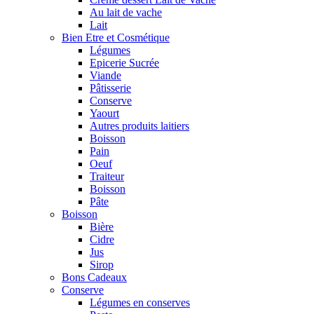
Au lait de vache
Lait
Bien Etre et Cosmétique
Légumes
Epicerie Sucrée
Viande
Pâtisserie
Conserve
Yaourt
Autres produits laitiers
Boisson
Pain
Oeuf
Traiteur
Boisson
Pâte
Boisson
Bière
Cidre
Jus
Sirop
Bons Cadeaux
Conserve
Légumes en conserves