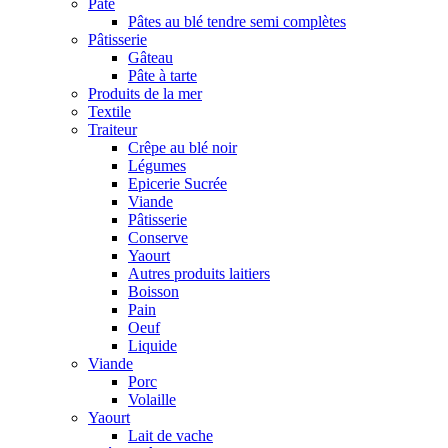
Pâte
Pâtes au blé tendre semi complètes
Pâtisserie
Gâteau
Pâte à tarte
Produits de la mer
Textile
Traiteur
Crêpe au blé noir
Légumes
Epicerie Sucrée
Viande
Pâtisserie
Conserve
Yaourt
Autres produits laitiers
Boisson
Pain
Oeuf
Liquide
Viande
Porc
Volaille
Yaourt
Lait de vache