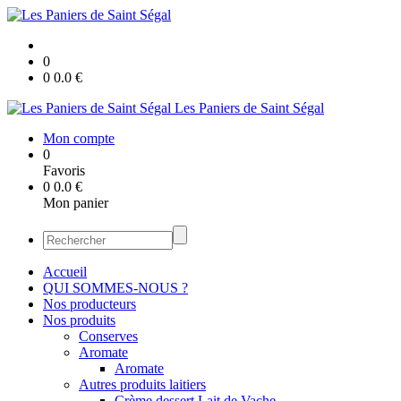
0
0
0.0
€
Les Paniers de Saint Ségal
Mon compte
0
Favoris
0
0.0
€
Mon panier
Accueil
QUI SOMMES-NOUS ?
Nos producteurs
Nos produits
Conserves
Aromate
Aromate
Autres produits laitiers
Crème dessert Lait de Vache