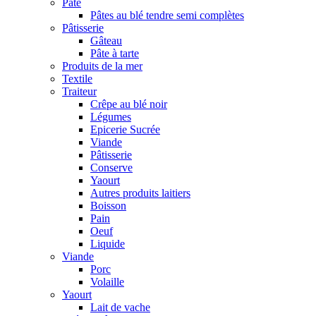
Pâte
Pâtes au blé tendre semi complètes
Pâtisserie
Gâteau
Pâte à tarte
Produits de la mer
Textile
Traiteur
Crêpe au blé noir
Légumes
Epicerie Sucrée
Viande
Pâtisserie
Conserve
Yaourt
Autres produits laitiers
Boisson
Pain
Oeuf
Liquide
Viande
Porc
Volaille
Yaourt
Lait de vache