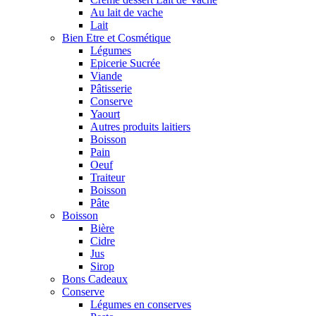
Au lait de vache
Lait
Bien Etre et Cosmétique
Légumes
Epicerie Sucrée
Viande
Pâtisserie
Conserve
Yaourt
Autres produits laitiers
Boisson
Pain
Oeuf
Traiteur
Boisson
Pâte
Boisson
Bière
Cidre
Jus
Sirop
Bons Cadeaux
Conserve
Légumes en conserves