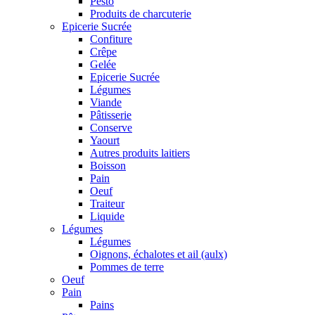
Pesto
Produits de charcuterie
Epicerie Sucrée
Confiture
Crêpe
Gelée
Epicerie Sucrée
Légumes
Viande
Pâtisserie
Conserve
Yaourt
Autres produits laitiers
Boisson
Pain
Oeuf
Traiteur
Liquide
Légumes
Légumes
Oignons, échalotes et ail (aulx)
Pommes de terre
Oeuf
Pain
Pains