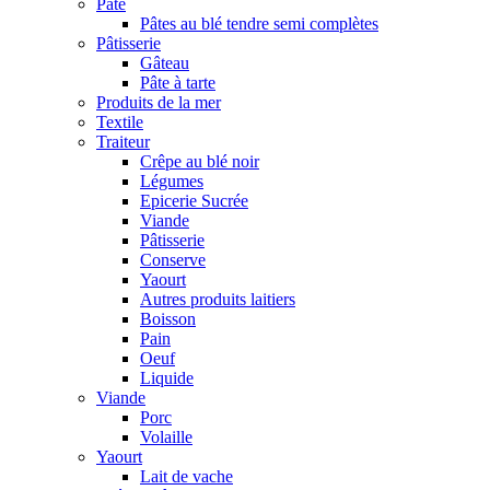
Pâte
Pâtes au blé tendre semi complètes
Pâtisserie
Gâteau
Pâte à tarte
Produits de la mer
Textile
Traiteur
Crêpe au blé noir
Légumes
Epicerie Sucrée
Viande
Pâtisserie
Conserve
Yaourt
Autres produits laitiers
Boisson
Pain
Oeuf
Liquide
Viande
Porc
Volaille
Yaourt
Lait de vache