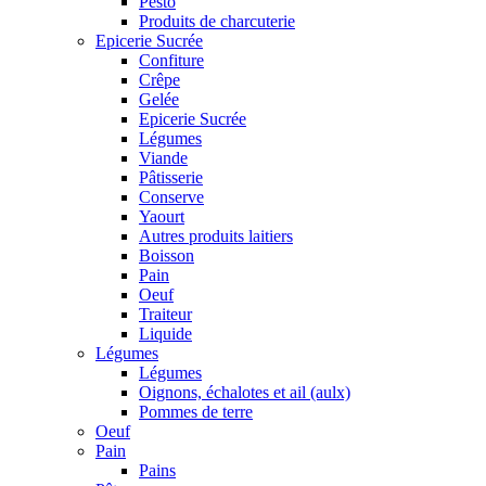
Pesto
Produits de charcuterie
Epicerie Sucrée
Confiture
Crêpe
Gelée
Epicerie Sucrée
Légumes
Viande
Pâtisserie
Conserve
Yaourt
Autres produits laitiers
Boisson
Pain
Oeuf
Traiteur
Liquide
Légumes
Légumes
Oignons, échalotes et ail (aulx)
Pommes de terre
Oeuf
Pain
Pains