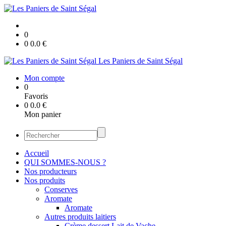
0
0
0.0
€
Les Paniers de Saint Ségal
Mon compte
0
Favoris
0
0.0
€
Mon panier
Accueil
QUI SOMMES-NOUS ?
Nos producteurs
Nos produits
Conserves
Aromate
Aromate
Autres produits laitiers
Crème dessert Lait de Vache