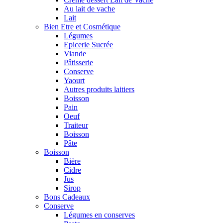
Au lait de vache
Lait
Bien Etre et Cosmétique
Légumes
Epicerie Sucrée
Viande
Pâtisserie
Conserve
Yaourt
Autres produits laitiers
Boisson
Pain
Oeuf
Traiteur
Boisson
Pâte
Boisson
Bière
Cidre
Jus
Sirop
Bons Cadeaux
Conserve
Légumes en conserves