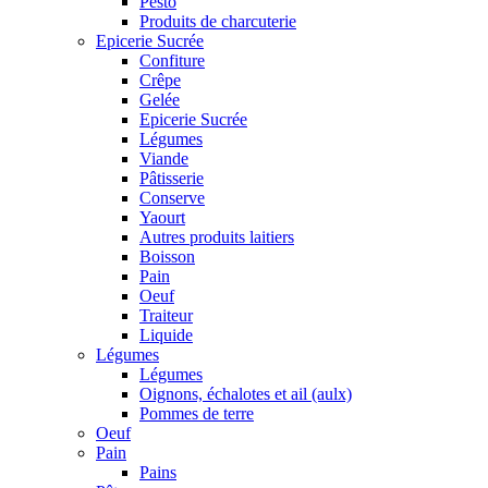
Pesto
Produits de charcuterie
Epicerie Sucrée
Confiture
Crêpe
Gelée
Epicerie Sucrée
Légumes
Viande
Pâtisserie
Conserve
Yaourt
Autres produits laitiers
Boisson
Pain
Oeuf
Traiteur
Liquide
Légumes
Légumes
Oignons, échalotes et ail (aulx)
Pommes de terre
Oeuf
Pain
Pains