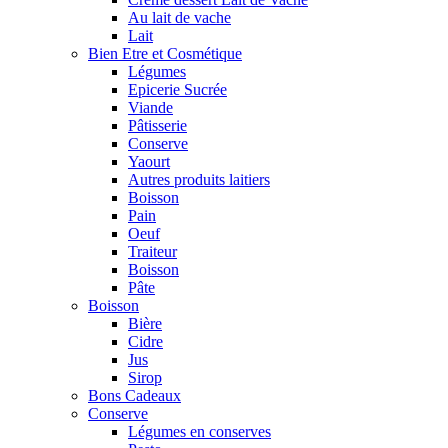
Au lait de vache
Lait
Bien Etre et Cosmétique
Légumes
Epicerie Sucrée
Viande
Pâtisserie
Conserve
Yaourt
Autres produits laitiers
Boisson
Pain
Oeuf
Traiteur
Boisson
Pâte
Boisson
Bière
Cidre
Jus
Sirop
Bons Cadeaux
Conserve
Légumes en conserves