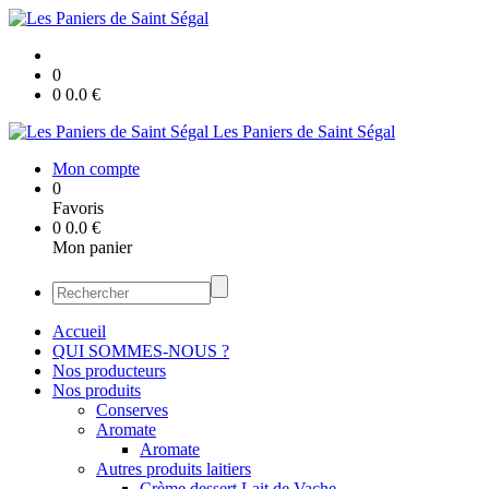
0
0
0.0
€
Les Paniers de Saint Ségal
Mon compte
0
Favoris
0
0.0
€
Mon panier
Accueil
QUI SOMMES-NOUS ?
Nos producteurs
Nos produits
Conserves
Aromate
Aromate
Autres produits laitiers
Crème dessert Lait de Vache