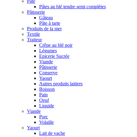
Pâte
Pâtes au blé tendre semi complètes
Pâtisserie
Gâteau
Pâte à tarte
Produits de la mer
Textile
Traiteur
Crêpe au blé noir
Légumes
Epicerie Sucrée
Viande
Pâtisserie
Conserve
Yaourt
Autres produits laitiers
Boisson
Pain
Oeuf
Liquide
Viande
Porc
Volaille
Yaourt
Lait de vache