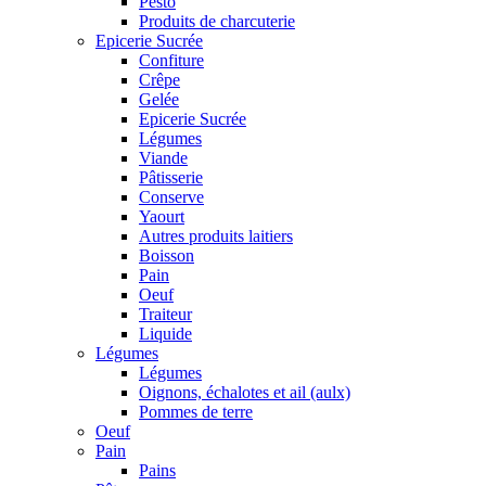
Pesto
Produits de charcuterie
Epicerie Sucrée
Confiture
Crêpe
Gelée
Epicerie Sucrée
Légumes
Viande
Pâtisserie
Conserve
Yaourt
Autres produits laitiers
Boisson
Pain
Oeuf
Traiteur
Liquide
Légumes
Légumes
Oignons, échalotes et ail (aulx)
Pommes de terre
Oeuf
Pain
Pains