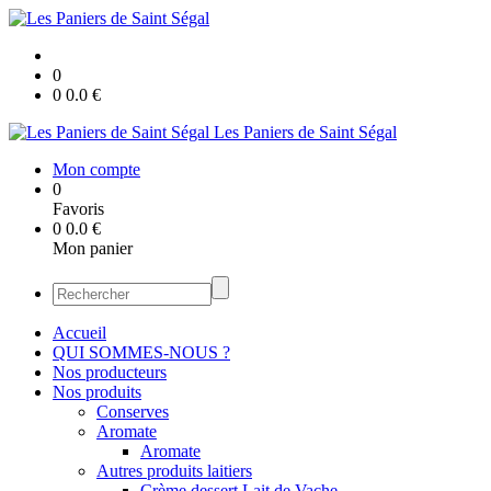
0
0
0.0
€
Les Paniers de Saint Ségal
Mon compte
0
Favoris
0
0.0
€
Mon panier
Accueil
QUI SOMMES-NOUS ?
Nos producteurs
Nos produits
Conserves
Aromate
Aromate
Autres produits laitiers
Crème dessert Lait de Vache