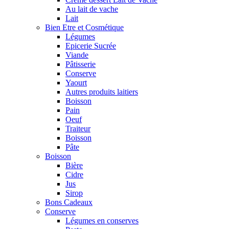
Au lait de vache
Lait
Bien Etre et Cosmétique
Légumes
Epicerie Sucrée
Viande
Pâtisserie
Conserve
Yaourt
Autres produits laitiers
Boisson
Pain
Oeuf
Traiteur
Boisson
Pâte
Boisson
Bière
Cidre
Jus
Sirop
Bons Cadeaux
Conserve
Légumes en conserves