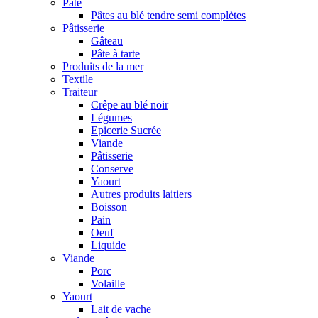
Pâte
Pâtes au blé tendre semi complètes
Pâtisserie
Gâteau
Pâte à tarte
Produits de la mer
Textile
Traiteur
Crêpe au blé noir
Légumes
Epicerie Sucrée
Viande
Pâtisserie
Conserve
Yaourt
Autres produits laitiers
Boisson
Pain
Oeuf
Liquide
Viande
Porc
Volaille
Yaourt
Lait de vache