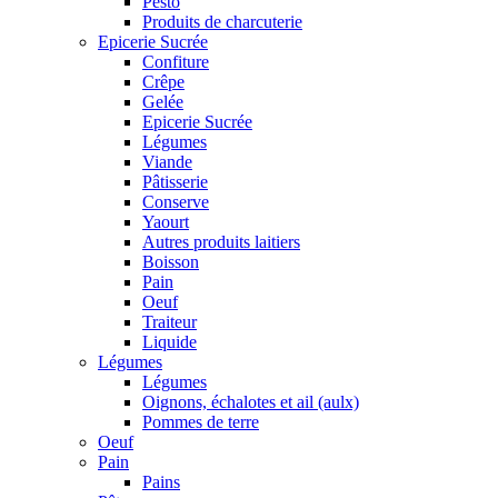
Pesto
Produits de charcuterie
Epicerie Sucrée
Confiture
Crêpe
Gelée
Epicerie Sucrée
Légumes
Viande
Pâtisserie
Conserve
Yaourt
Autres produits laitiers
Boisson
Pain
Oeuf
Traiteur
Liquide
Légumes
Légumes
Oignons, échalotes et ail (aulx)
Pommes de terre
Oeuf
Pain
Pains