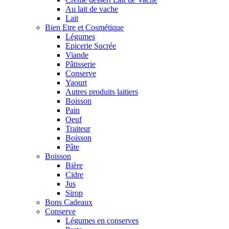
Au lait de vache
Lait
Bien Etre et Cosmétique
Légumes
Epicerie Sucrée
Viande
Pâtisserie
Conserve
Yaourt
Autres produits laitiers
Boisson
Pain
Oeuf
Traiteur
Boisson
Pâte
Boisson
Bière
Cidre
Jus
Sirop
Bons Cadeaux
Conserve
Légumes en conserves