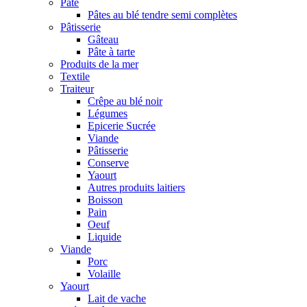
Pâte
Pâtes au blé tendre semi complètes
Pâtisserie
Gâteau
Pâte à tarte
Produits de la mer
Textile
Traiteur
Crêpe au blé noir
Légumes
Epicerie Sucrée
Viande
Pâtisserie
Conserve
Yaourt
Autres produits laitiers
Boisson
Pain
Oeuf
Liquide
Viande
Porc
Volaille
Yaourt
Lait de vache