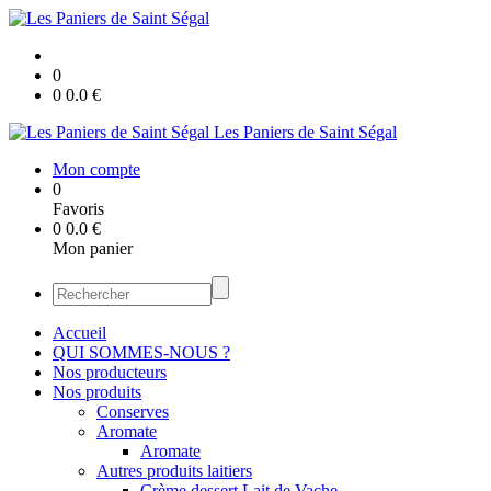
0
0
0.0
€
Les Paniers de Saint Ségal
Mon compte
0
Favoris
0
0.0
€
Mon panier
Accueil
QUI SOMMES-NOUS ?
Nos producteurs
Nos produits
Conserves
Aromate
Aromate
Autres produits laitiers
Crème dessert Lait de Vache