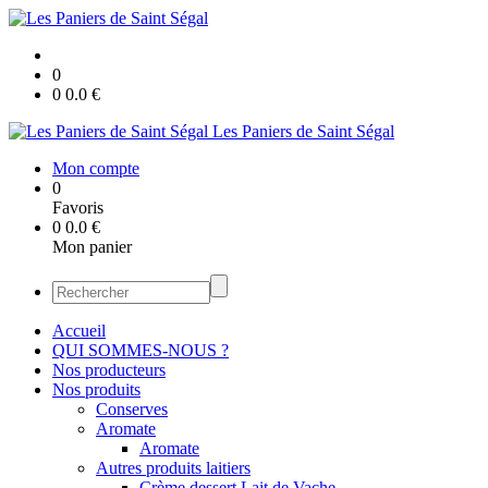
0
0
0.0
€
Les Paniers de Saint Ségal
Mon compte
0
Favoris
0
0.0
€
Mon panier
Accueil
QUI SOMMES-NOUS ?
Nos producteurs
Nos produits
Conserves
Aromate
Aromate
Autres produits laitiers
Crème dessert Lait de Vache