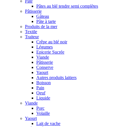
Pâte
Pâtes au blé tendre semi complètes
Pâtisserie
Gâteau
Pâte à tarte
Produits de la mer
Textile
Traiteur
Crêpe au blé noir
Légumes
Epicerie Sucrée
Viande
Pâtisserie
Conserve
Yaourt
Autres produits laitiers
Boisson
Pain
Oeuf
Liquide
Viande
Porc
Volaille
Yaourt
Lait de vache