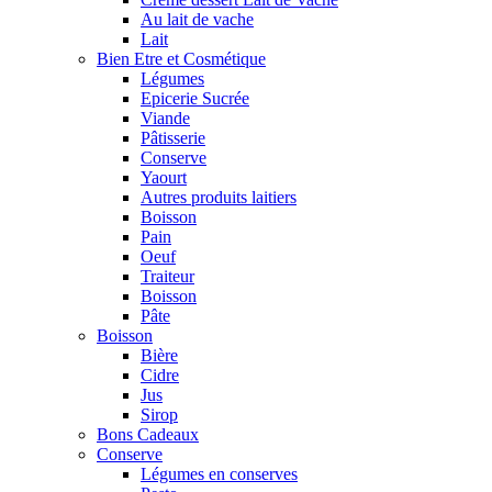
Au lait de vache
Lait
Bien Etre et Cosmétique
Légumes
Epicerie Sucrée
Viande
Pâtisserie
Conserve
Yaourt
Autres produits laitiers
Boisson
Pain
Oeuf
Traiteur
Boisson
Pâte
Boisson
Bière
Cidre
Jus
Sirop
Bons Cadeaux
Conserve
Légumes en conserves