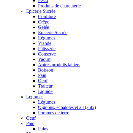
Pesto
Produits de charcuterie
Epicerie Sucrée
Confiture
Crêpe
Gelée
Epicerie Sucrée
Légumes
Viande
Pâtisserie
Conserve
Yaourt
Autres produits laitiers
Boisson
Pain
Oeuf
Traiteur
Liquide
Légumes
Légumes
Oignons, échalotes et ail (aulx)
Pommes de terre
Oeuf
Pain
Pains