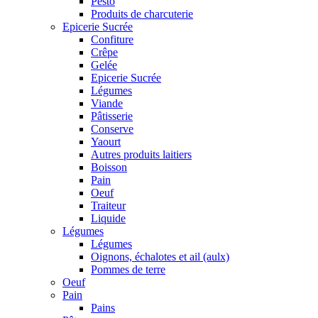
Pesto
Produits de charcuterie
Epicerie Sucrée
Confiture
Crêpe
Gelée
Epicerie Sucrée
Légumes
Viande
Pâtisserie
Conserve
Yaourt
Autres produits laitiers
Boisson
Pain
Oeuf
Traiteur
Liquide
Légumes
Légumes
Oignons, échalotes et ail (aulx)
Pommes de terre
Oeuf
Pain
Pains