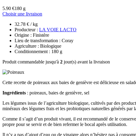
5.90 €
180 g
Choisir une livraison
32.78 € / kg
Producteur :
LA VOIE LACTO
Origine : Finistère
Lieu de transformation : Coray
Agriculture : Biologique
Conditionnement : 180 g
Produit commandable jusqu'à
2
jour(s) avant la livraison
Cette recette de poireaux aux baies de genièvre est délicieuse en sala
Ingrédients
: poireaux, baies de genièvre, sel
Les légumes issus de l’agriculture biologique, cultivés par des product
minéraux des légumes frais et les probiotiques naturelles générés par l
Comme il s’agit d’un produit vivant, il est recommandé de le conserver 
propre pour se servir et de bien refermer le bocal après utilisation.
Il n’y a pas d’ajout d’eau ou de vinaigre alors n’hésitez pas à consomm