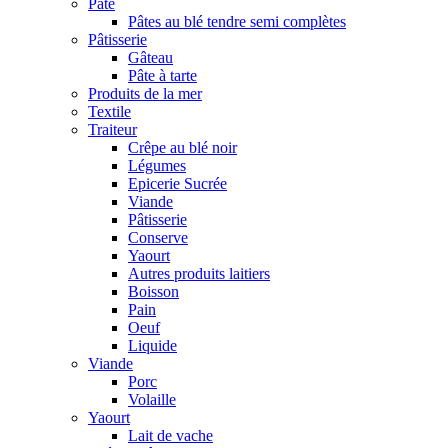
Pâte
Pâtes au blé tendre semi complètes
Pâtisserie
Gâteau
Pâte à tarte
Produits de la mer
Textile
Traiteur
Crêpe au blé noir
Légumes
Epicerie Sucrée
Viande
Pâtisserie
Conserve
Yaourt
Autres produits laitiers
Boisson
Pain
Oeuf
Liquide
Viande
Porc
Volaille
Yaourt
Lait de vache