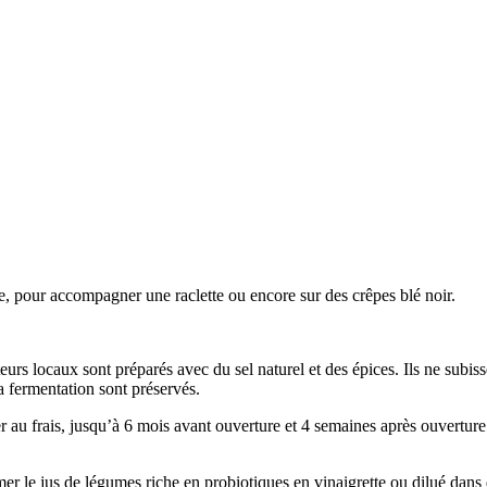
de, pour accompagner une raclette ou encore sur des crêpes blé noir.
eurs locaux sont préparés avec du sel naturel et des épices. Ils ne subis
a fermentation sont préservés.
au frais, jusqu’à 6 mois avant ouverture et 4 semaines après ouverture. 
er le jus de légumes riche en probiotiques en vinaigrette ou dilué dans 