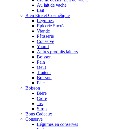
Au lait de vache
Lait
Bien Etre et Cosmétique
Légumes
Epicerie Sucrée
Viande
Pâtisserie
Conserve
Yaourt
Autres produits laitiers
Boisson
Pain
Oeuf
Traiteur
Boisson
Pâte
Boisson
Bière
Cidre
Jus
Sirop
Bons Cadeaux
Conserve
Légumes en conserves