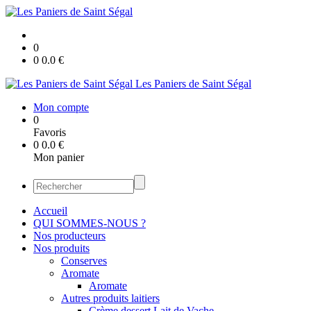
0
0
0.0
€
Les Paniers de Saint Ségal
Mon compte
0
Favoris
0
0.0
€
Mon panier
Accueil
QUI SOMMES-NOUS ?
Nos producteurs
Nos produits
Conserves
Aromate
Aromate
Autres produits laitiers
Crème dessert Lait de Vache