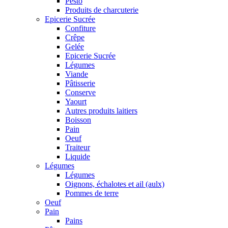
Pesto
Produits de charcuterie
Epicerie Sucrée
Confiture
Crêpe
Gelée
Epicerie Sucrée
Légumes
Viande
Pâtisserie
Conserve
Yaourt
Autres produits laitiers
Boisson
Pain
Oeuf
Traiteur
Liquide
Légumes
Légumes
Oignons, échalotes et ail (aulx)
Pommes de terre
Oeuf
Pain
Pains