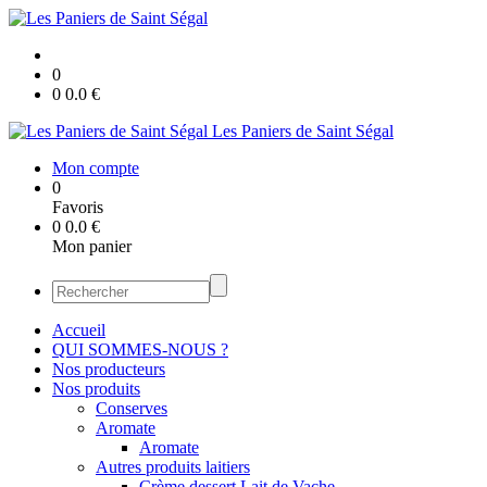
0
0
0.0
€
Les Paniers de Saint Ségal
Mon compte
0
Favoris
0
0.0
€
Mon panier
Accueil
QUI SOMMES-NOUS ?
Nos producteurs
Nos produits
Conserves
Aromate
Aromate
Autres produits laitiers
Crème dessert Lait de Vache