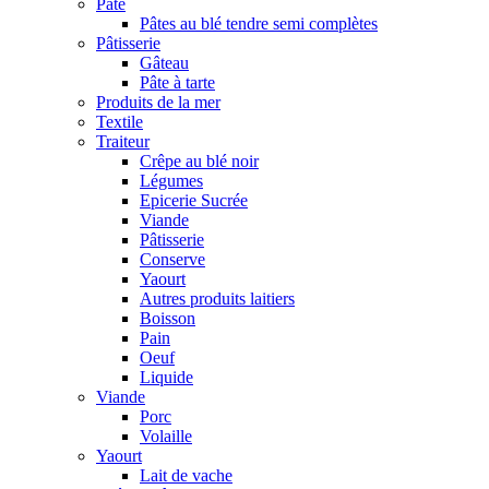
Pâte
Pâtes au blé tendre semi complètes
Pâtisserie
Gâteau
Pâte à tarte
Produits de la mer
Textile
Traiteur
Crêpe au blé noir
Légumes
Epicerie Sucrée
Viande
Pâtisserie
Conserve
Yaourt
Autres produits laitiers
Boisson
Pain
Oeuf
Liquide
Viande
Porc
Volaille
Yaourt
Lait de vache