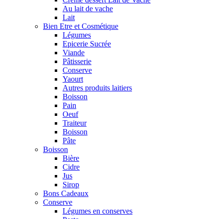
Au lait de vache
Lait
Bien Etre et Cosmétique
Légumes
Epicerie Sucrée
Viande
Pâtisserie
Conserve
Yaourt
Autres produits laitiers
Boisson
Pain
Oeuf
Traiteur
Boisson
Pâte
Boisson
Bière
Cidre
Jus
Sirop
Bons Cadeaux
Conserve
Légumes en conserves