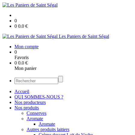
0
0
0.0
€
Les Paniers de Saint Ségal
Mon compte
0
Favoris
0
0.0
€
Mon panier
Accueil
QUI SOMMES-NOUS ?
Nos producteurs
Nos produits
Conserves
Aromate
Aromate
Autres produits laitiers
Crème dessert Lait de Vache