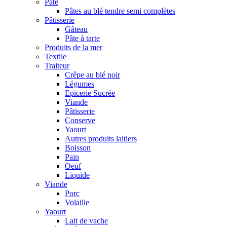
Pâte
Pâtes au blé tendre semi complètes
Pâtisserie
Gâteau
Pâte à tarte
Produits de la mer
Textile
Traiteur
Crêpe au blé noir
Légumes
Epicerie Sucrée
Viande
Pâtisserie
Conserve
Yaourt
Autres produits laitiers
Boisson
Pain
Oeuf
Liquide
Viande
Porc
Volaille
Yaourt
Lait de vache