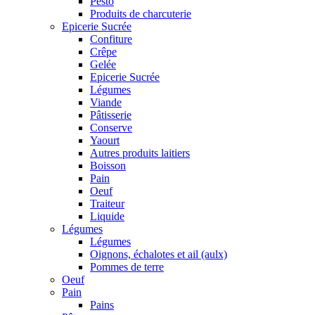
Pesto
Produits de charcuterie
Epicerie Sucrée
Confiture
Crêpe
Gelée
Epicerie Sucrée
Légumes
Viande
Pâtisserie
Conserve
Yaourt
Autres produits laitiers
Boisson
Pain
Oeuf
Traiteur
Liquide
Légumes
Légumes
Oignons, échalotes et ail (aulx)
Pommes de terre
Oeuf
Pain
Pains