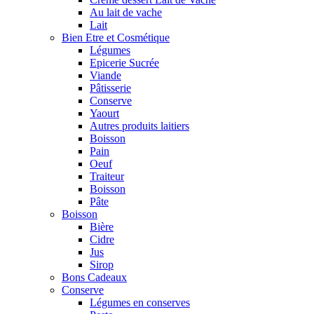
Au lait de vache
Lait
Bien Etre et Cosmétique
Légumes
Epicerie Sucrée
Viande
Pâtisserie
Conserve
Yaourt
Autres produits laitiers
Boisson
Pain
Oeuf
Traiteur
Boisson
Pâte
Boisson
Bière
Cidre
Jus
Sirop
Bons Cadeaux
Conserve
Légumes en conserves