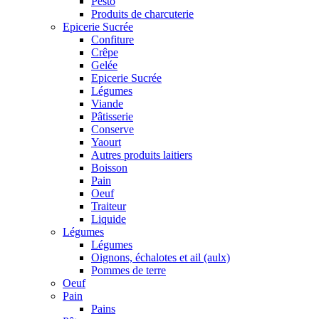
Pesto
Produits de charcuterie
Epicerie Sucrée
Confiture
Crêpe
Gelée
Epicerie Sucrée
Légumes
Viande
Pâtisserie
Conserve
Yaourt
Autres produits laitiers
Boisson
Pain
Oeuf
Traiteur
Liquide
Légumes
Légumes
Oignons, échalotes et ail (aulx)
Pommes de terre
Oeuf
Pain
Pains