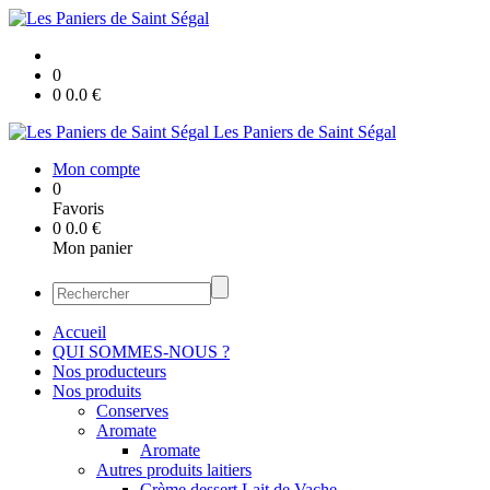
0
0
0.0
€
Les Paniers de Saint Ségal
Mon compte
0
Favoris
0
0.0
€
Mon panier
Accueil
QUI SOMMES-NOUS ?
Nos producteurs
Nos produits
Conserves
Aromate
Aromate
Autres produits laitiers
Crème dessert Lait de Vache