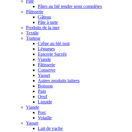
Pâte
Pâtes au blé tendre semi complètes
Pâtisserie
Gâteau
Pâte à tarte
Produits de la mer
Textile
Traiteur
Crêpe au blé noir
Légumes
Epicerie Sucrée
Viande
Pâtisserie
Conserve
Yaourt
Autres produits laitiers
Boisson
Pain
Oeuf
Liquide
Viande
Porc
Volaille
Yaourt
Lait de vache