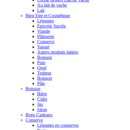
Au lait de vache
Lait
Bien Etre et Cosmétique
Légumes
Epicerie Sucrée
Viande
Pâtisserie
Conserve
Yaourt
Autres produits laitiers
Boisson
Pain
Oeuf
Traiteur
Boisson
Pâte
Boisson
Bière
Cidre
Jus
Sirop
Bons Cadeaux
Conserve
Légumes en conserves