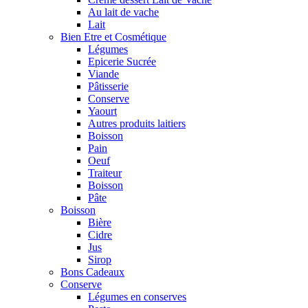
Au lait de vache
Lait
Bien Etre et Cosmétique
Légumes
Epicerie Sucrée
Viande
Pâtisserie
Conserve
Yaourt
Autres produits laitiers
Boisson
Pain
Oeuf
Traiteur
Boisson
Pâte
Boisson
Bière
Cidre
Jus
Sirop
Bons Cadeaux
Conserve
Légumes en conserves