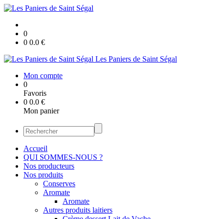
0
0
0.0
€
Les Paniers de Saint Ségal
Mon compte
0
Favoris
0
0.0
€
Mon panier
Accueil
QUI SOMMES-NOUS ?
Nos producteurs
Nos produits
Conserves
Aromate
Aromate
Autres produits laitiers
Crème dessert Lait de Vache