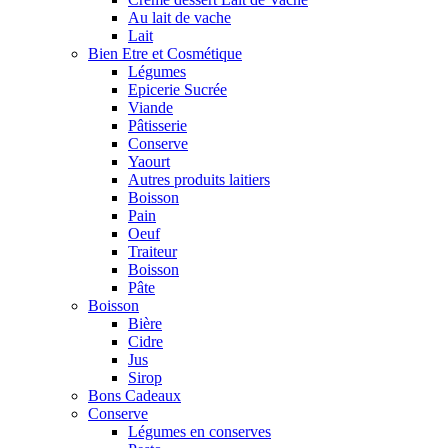
Au lait de vache
Lait
Bien Etre et Cosmétique
Légumes
Epicerie Sucrée
Viande
Pâtisserie
Conserve
Yaourt
Autres produits laitiers
Boisson
Pain
Oeuf
Traiteur
Boisson
Pâte
Boisson
Bière
Cidre
Jus
Sirop
Bons Cadeaux
Conserve
Légumes en conserves