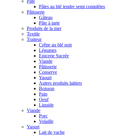
Pâte
Pâtes au blé tendre semi complètes
Pâtisserie
Gâteau
Pâte à tarte
Produits de la mer
Textile
Traiteur
Crêpe au blé noir
Légumes
Epicerie Sucrée
Viande
Pâtisserie
Conserve
Yaourt
Autres produits laitiers
Boisson
Pain
Oeuf
Liquide
Viande
Porc
Volaille
Yaourt
Lait de vache