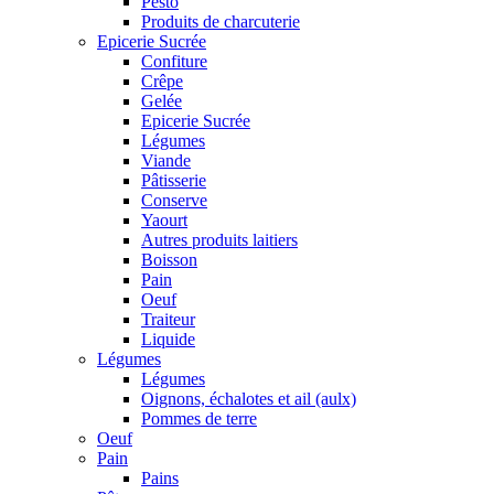
Pesto
Produits de charcuterie
Epicerie Sucrée
Confiture
Crêpe
Gelée
Epicerie Sucrée
Légumes
Viande
Pâtisserie
Conserve
Yaourt
Autres produits laitiers
Boisson
Pain
Oeuf
Traiteur
Liquide
Légumes
Légumes
Oignons, échalotes et ail (aulx)
Pommes de terre
Oeuf
Pain
Pains