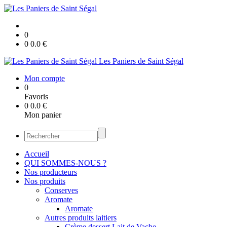
0
0
0.0
€
Les Paniers de Saint Ségal
Mon compte
0
Favoris
0
0.0
€
Mon panier
Accueil
QUI SOMMES-NOUS ?
Nos producteurs
Nos produits
Conserves
Aromate
Aromate
Autres produits laitiers
Crème dessert Lait de Vache