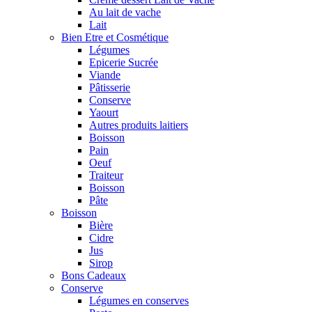
Au lait de vache
Lait
Bien Etre et Cosmétique
Légumes
Epicerie Sucrée
Viande
Pâtisserie
Conserve
Yaourt
Autres produits laitiers
Boisson
Pain
Oeuf
Traiteur
Boisson
Pâte
Boisson
Bière
Cidre
Jus
Sirop
Bons Cadeaux
Conserve
Légumes en conserves