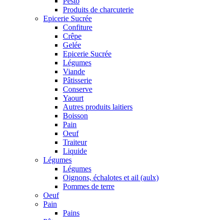
Pesto
Produits de charcuterie
Epicerie Sucrée
Confiture
Crêpe
Gelée
Epicerie Sucrée
Légumes
Viande
Pâtisserie
Conserve
Yaourt
Autres produits laitiers
Boisson
Pain
Oeuf
Traiteur
Liquide
Légumes
Légumes
Oignons, échalotes et ail (aulx)
Pommes de terre
Oeuf
Pain
Pains