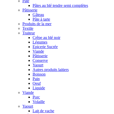
Pâte
Pâtes au blé tendre semi complètes
Pâtisserie
Gâteau
Pâte à tarte
Produits de la mer
Textile
Traiteur
Crêpe au blé noir
Légumes
Epicerie Sucrée
Viande
Pâtisserie
Conserve
Yaourt
Autres produits laitiers
Boisson
Pain
Oeuf
Liquide
Viande
Porc
Volaille
Yaourt
Lait de vache