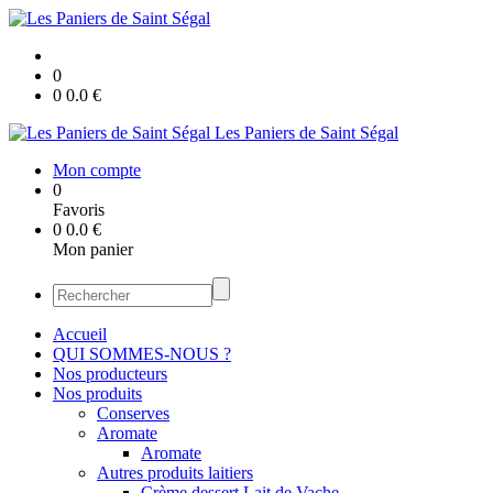
0
0
0.0
€
Les Paniers de Saint Ségal
Mon compte
0
Favoris
0
0.0
€
Mon panier
Accueil
QUI SOMMES-NOUS ?
Nos producteurs
Nos produits
Conserves
Aromate
Aromate
Autres produits laitiers
Crème dessert Lait de Vache