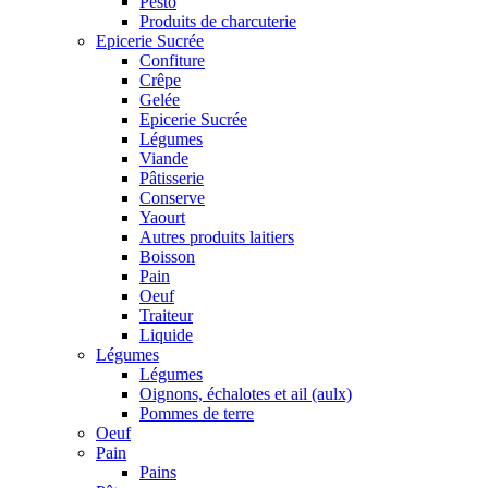
Pesto
Produits de charcuterie
Epicerie Sucrée
Confiture
Crêpe
Gelée
Epicerie Sucrée
Légumes
Viande
Pâtisserie
Conserve
Yaourt
Autres produits laitiers
Boisson
Pain
Oeuf
Traiteur
Liquide
Légumes
Légumes
Oignons, échalotes et ail (aulx)
Pommes de terre
Oeuf
Pain
Pains