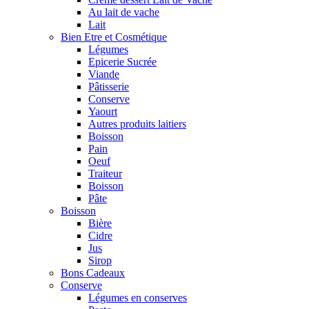
Au lait de vache
Lait
Bien Etre et Cosmétique
Légumes
Epicerie Sucrée
Viande
Pâtisserie
Conserve
Yaourt
Autres produits laitiers
Boisson
Pain
Oeuf
Traiteur
Boisson
Pâte
Boisson
Bière
Cidre
Jus
Sirop
Bons Cadeaux
Conserve
Légumes en conserves