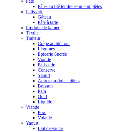
Pâte
Pâtes au blé tendre semi complètes
Pâtisserie
Gâteau
Pâte à tarte
Produits de la mer
Textile
Traiteur
Crêpe au blé noir
Légumes
Epicerie Sucrée
Viande
Pâtisserie
Conserve
Yaourt
Autres produits laitiers
Boisson
Pain
Oeuf
Liquide
Viande
Porc
Volaille
Yaourt
Lait de vache